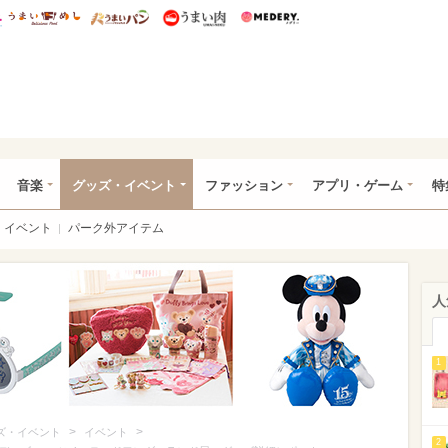
総研 ディズニー特集
mimot.
うまいめし
うまいパン
うまい肉
Medery.
ズニー特集 -ウレぴあ総研
音楽
グッズ・イベント
ファッション
アプリ・ゲーム
特
イベント
パーク外アイテム
人
1
>
>
ズ・イベント
イベント
2