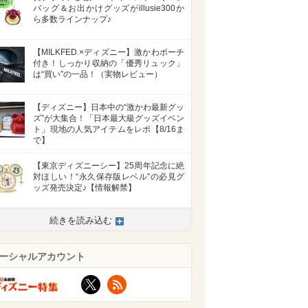
バッグ＆お出かけグッズがillusie300か
ら多数ラインナップ♪
【MILKFED.×ディズニー】激かわポーチ
付き！しっかり収納の「優秀リュック」
は“買い”の一品！（実物レビュー）
【ディズニー】日本中の“激かわ最新グッ
ズ”が大集合！「日本最大級グッズイベン
ト」現地の人気アイテムをレポ【8/16ま
で】
【東京ディズニーシー】25周年記念に絶
対ほしい！“永久保存版レベル”の必見グ
ッズ発売決定♪【情報解禁】
続きを読み込む
ーシャルアカウント
X
RSS