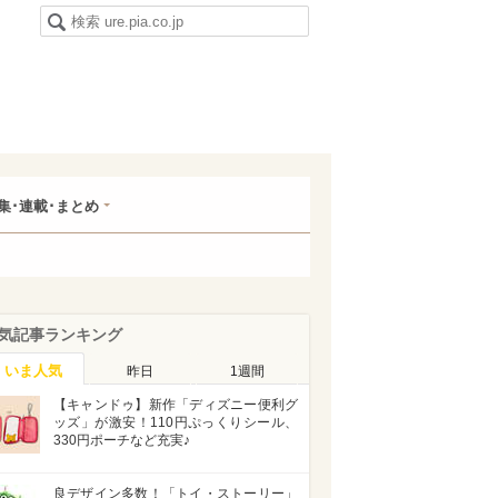
集･連載･まとめ
気記事ランキング
いま人気
昨日
1週間
【キャンドゥ】新作「ディズニー便利グ
ッズ」が激安！110円ぷっくりシール、
330円ポーチなど充実♪
良デザイン多数！「トイ・ストーリー」