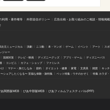
の利用・著作権等
外部送信ポリシー
広告出稿・お取り組みのご相談・情報掲載
せ
.5次元ミュージカル
演劇
ニコ動
本・マンガ
ゲーム
イベント
アート
スポ
レジャー
混雑対策
テレビ・映画
ディズニーグッズ
アプリ・ゲーム
ディズニーパス
酒
コンビニ
カフェ・ショップ
ファミレス
かけ
マナー・身だしなみ
節約
ダイエット・健康
家電
文房具
雑貨
キッチ
〜シェアしたくなる〜 至福な体験・旅特集
ペット特集：ウチのかぞく
特集 カラダ
ぴあ関⻄版WEB
ぴあ中部版WEB
ぴあフィルムフェスティバル(PFF)