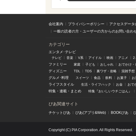
会社案内
プライバシーポリシー
アクセスデータ
一般の読者の方・ユーザーの方からのお問い合わ
カテゴリー
エンタメ･テレビ
テレビ
音楽
V系
アイドル
映画
アニメ
2
ファミリー
家庭
子ども
おしゃれ
おでかけ・
ディズニー
TDL
TDS
裏ワザ・攻略
混雑予想
グルメ･料理
スイーツ
食品
飲料
お菓子
お
ライフスタイル
生活・ライフハック
お金
おで
特集
・
連載
・
まとめ
特集『おいしいウチごはん』
ぴあ関連サイト
チケットぴあ
ぴあ(アプリ&Web)
BOOKぴあ
Copyright (C) PIA Corporation. All Rights Reserved.