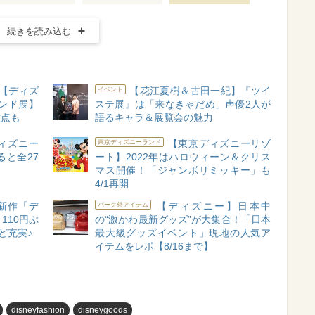
続きを読み込む
【ディズ
【花江夏樹＆古田一紀】『ツイ
イベント
ンド展】
ステ展』は「来なきゃだめ」声優2人が
意点も
語るキャラ＆展覧会の魅力
ィズニー
【東京ディズニーリゾ
東京ディズニーランド
と全27
ート】2022年はハロウィーン＆クリス
マス開催！「ジャンボリミッキー」も
4/1再開
新作「デ
【ディズニー】日本中
パーク外アイテム
110円ぷ
の“激かわ最新グッズ”が大集合！「日本
ど充実♪
最大級グッズイベント」現地の人気ア
イテムをレポ【8/16まで】
disneyfashion
disneygoods