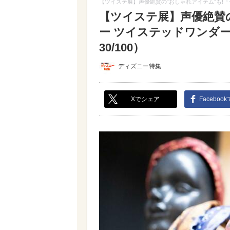
【ツイステ展】声優絶賛の“おしゃれアイテム”も!
【ツイステ展】声優絶賛
ー ツイステッドワンダ
30/100）
ディズニー特集
Xでシェア
Faceboo