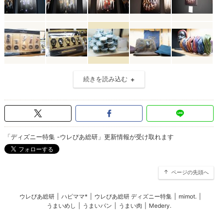
続きを読み込む
「ディズニー特集 -ウレぴあ総研」更新情報が受け取れます
ページの先頭へ
ウレぴあ総研
|
ハピママ*
|
ウレぴあ総研 ディズニー特集
|
mimot.
|
うまいめし
|
うまいパン
|
うまい肉
|
Medery.