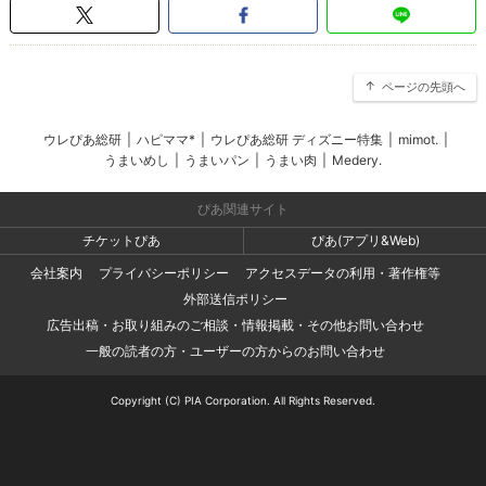
ページの先頭へ
ウレぴあ総研
|
ハピママ*
|
ウレぴあ総研 ディズニー特集
|
mimot.
|
うまいめし
|
うまいパン
|
うまい肉
|
Medery.
ぴあ関連サイト
チケットぴあ
ぴあ(アプリ&Web)
会社案内
プライバシーポリシー
アクセスデータの利用・著作権等
外部送信ポリシー
広告出稿・お取り組みのご相談・情報掲載・その他お問い合わせ
一般の読者の方・ユーザーの方からのお問い合わせ
Copyright (C) PIA Corporation. All Rights Reserved.