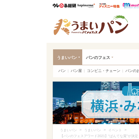
ウレぴあ総研
ハピママ*
ウレぴあ
うま
うまいパン
パンのフェス
パン
パン屋
コンビニ・チェーン
パンの
>
>
>
うまいパン
うまいパン
イベント
【パンのフェスアワード2021】“ぱんてな賞”が決