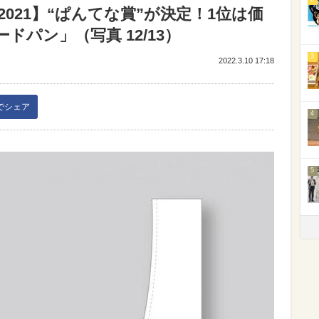
021】“ぱんてな賞”が決定！1位は価
パン」（写真 12/13）
3
2022.3.10 17:18
kでシェア
4
5