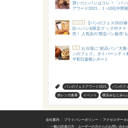
買いたいパンはコレ！「パン
アワード2021」１~10位中間
【パンのフェス2022
イベント
比べパン&限定グッズ付チケ
売！ 人気店の“限定パン販売”も
お台場に“絶品パン”大
パン
ンのフェス」ダイバーシティ東
ザ初日速報レポート
>
パンのフェスアワード2021
パンのフェ
赤レンガ倉庫
イベント
横浜みなとみら
会社案内
プライバシーポリシー
アクセスデータ
一般の読者の方・ユーザーの方からのお問い合わ