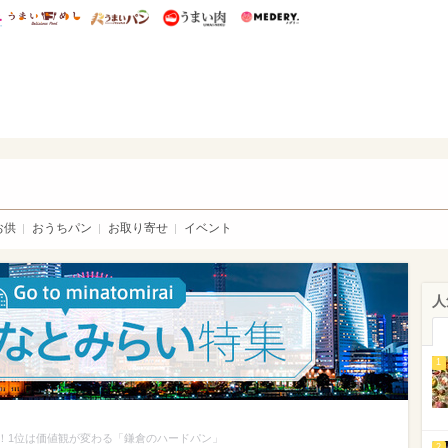
総研 ディズニー特集
mimot.
うまいめし
うまいパン
うまい肉
Medery.
いパン
お供
おうちパン
お取り寄せ
イベント
人
1
定！1位は価値観が変わる「鎌倉のハードパン」
2