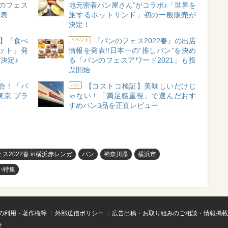
のフェス
地元密着パン屋さん”がコラボ♪「世界を
発表
旅するホットサンド」初の一般販売が
決定！
春】『食べ
『パンのフェス2022春』の出店
イベント
ット』発
情報を発表!!日本一の“推しパン”を決め
決定♪
る「パンのフェスアワード2021」も投
票開始
集合！「パ
【コストコ検証】美味しいだけじ
パン
京 プラ
ゃない！「満足感重視」で選んだおす
すめパン3品を正直レビュー
ス2022春 in横浜赤レンガ
パン
神奈川県
横浜市
い特集
の利用・著作権等
外部送信ポリシー
広告出稿・お取り組みのご相談・情報掲載
せ