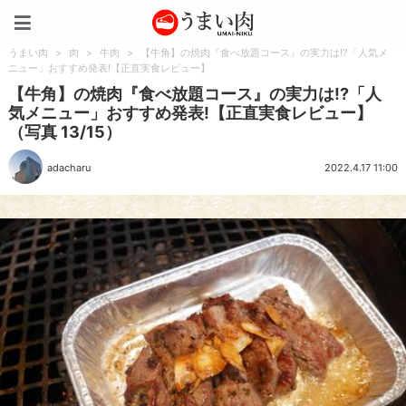
うまい肉
うまい肉
>
肉
>
牛肉
>
【牛角】の焼肉『食べ放題コース』の実力は!?「人気メ
ニュー」おすすめ発表!【正直実食レビュー】
【牛角】の焼肉『食べ放題コース』の実力は!?「人
気メニュー」おすすめ発表!【正直実食レビュー】
（写真 13/15）
adacharu
2022.4.17 11:00