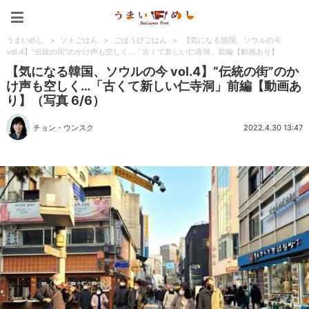
うまいめし
うまいめし
>
ソトごはん
>
ごほうびごはん
>
【気になる韓国、ソウルの今
vol.4】“伝統の街”のかけ声も空しく…「古くて新しい仁寺洞」前編【動画あり】
【気になる韓国、ソウルの今 vol.4】“伝統の街”のか
け声も空しく…「古くて新しい仁寺洞」前編【動画あ
り】（写真 6/6）
チョン・ウンスク
2022.4.30 13:47