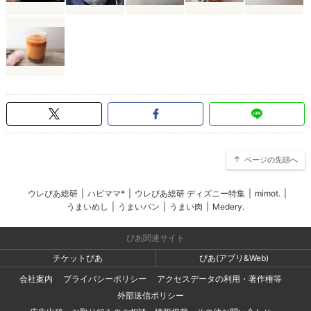
ページの先頭へ
ウレぴあ総研
|
ハピママ*
|
ウレぴあ総研 ディズニー特集
|
mimot.
|
うまいめし
|
うまいパン
|
うまい肉
|
Medery.
ぴあ関連サイト
チケットぴあ
ぴあ(アプリ&Web)
会社案内
プライバシーポリシー
アクセスデータの利用・著作権等
外部送信ポリシー