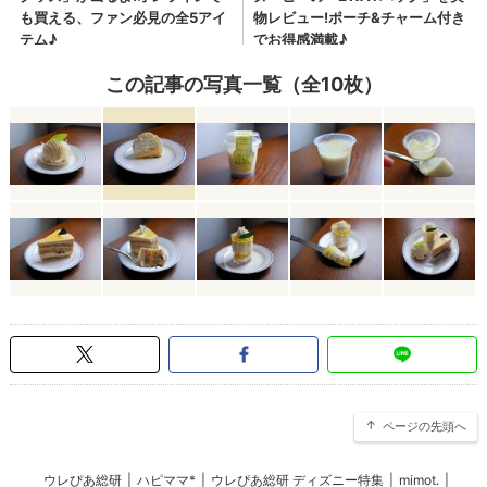
この記事の写真一覧（全10枚）
ページの先頭へ
ウレぴあ総研
|
ハピママ*
|
ウレぴあ総研 ディズニー特集
|
mimot.
|