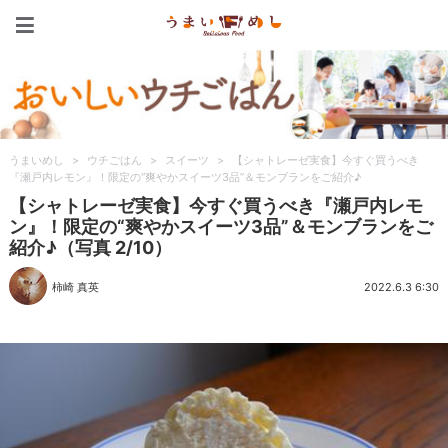
うまいめし
うまいめし
>
ウチごはん
>
スイーツ
>
【シャトレーゼ実食】今すぐ買うべき
『瀬戸内レモン』！限定の“爽やかスイーツ3品”＆モンブランをご紹介♪
【シャトレーゼ実食】今すぐ買うべき『瀬戸内レモ
ン』！限定の“爽やかスイーツ3品”＆モンブランをご
紹介♪（写真 2/10）
柿崎 真英
2022.6.3 6:30