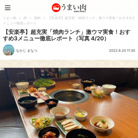
うまい肉
うまい肉
>
肉
>
鶏肉
>
【安楽亭】超充実「焼肉ランチ」激ウマ実食！おすすめ3
メニュー徹底レポート
【安楽亭】超充実「焼肉ランチ」激ウマ実食！おす
すめ3メニュー徹底レポート（写真 4/20）
なかじ まなつ
2022.6.20 11:30