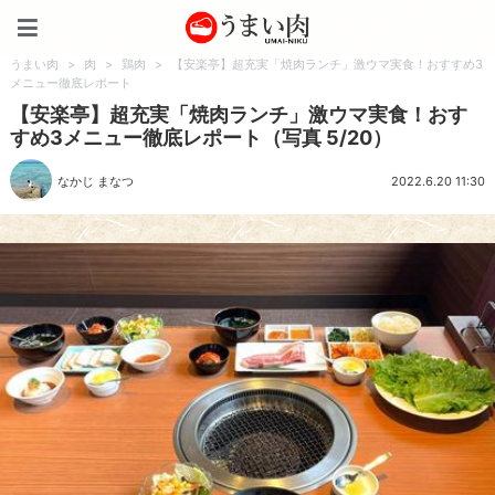
うまい肉
うまい肉
>
肉
>
鶏肉
>
【安楽亭】超充実「焼肉ランチ」激ウマ実食！おすすめ3
メニュー徹底レポート
【安楽亭】超充実「焼肉ランチ」激ウマ実食！おす
すめ3メニュー徹底レポート（写真 5/20）
なかじ まなつ
2022.6.20 11:30