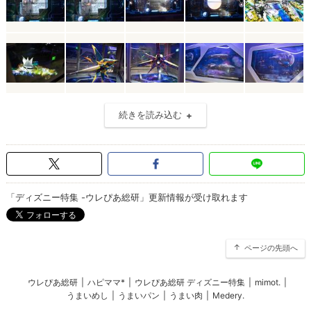
続きを読み込む
「ディズニー特集 -ウレぴあ総研」更新情報が受け取れます
ページの先頭へ
ウレぴあ総研
|
ハピママ*
|
ウレぴあ総研 ディズニー特集
|
mimot.
|
うまいめし
|
うまいパン
|
うまい肉
|
Medery.