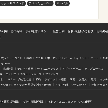
ミック・リワインド
アメコミヒーロー
マーベル
の利用・著作権等
外部送信ポリシー
広告出稿・お取り組みのご相談・情報掲載
せ
.5次元ミュージカル
演劇
ニコ動
本・マンガ
ゲーム
イベント
アート
スポ
レジャー
混雑対策
テレビ・映画
ディズニーグッズ
アプリ・ゲーム
ディズニーパス
酒
コンビニ
カフェ・ショップ
ファミレス
かけ
マナー・身だしなみ
節約
ダイエット・健康
家電
文房具
雑貨
キッチ
〜シェアしたくなる〜 至福な体験・旅特集
ペット特集：ウチのかぞく
特集 カラダ
ぴあ関⻄版WEB
ぴあ中部版WEB
ぴあフィルムフェスティバル(PFF)