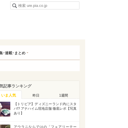
集･連載･まとめ
気記事ランキング
いま人気
昨日
1週間
【トリビア】ディズニーランド内にスタ
バ!? アナハイム現地店舗 徹底レポ【写真
あり】
アウラニならではの「フェアリーテー