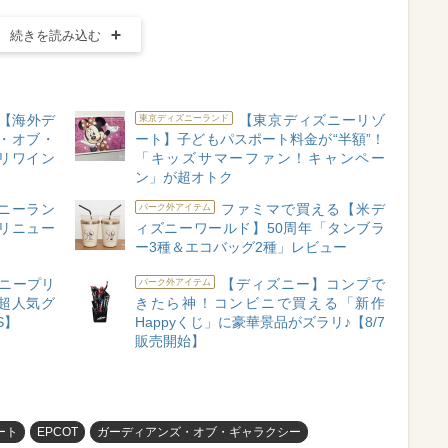
続きを読み込む
!【海外デ
【東京ディズニーリゾ
東京ディズニーランド
・オブ・
ート】子どもパスポート料金が“半額”！
リワイン
「キッズサマーファン！キャンペー
ン」が超オトク
ニーラン
ファミマで買える【米デ
パーク外アイテム
リニュー
ィズニーワールド】50周年「タンブラ
ー3種＆エコバッグ2種」レビュー
ニープリ
【ディズニー】コンプで
パーク外アイテム
超人気グ
きたら神！コンビニで買える「新作
S】
Happyくじ」に豪華景品がズラリ♪【8/7
販売開始】
ート
EPCOT
ガーディアンズ・オブ・ギャラクシー