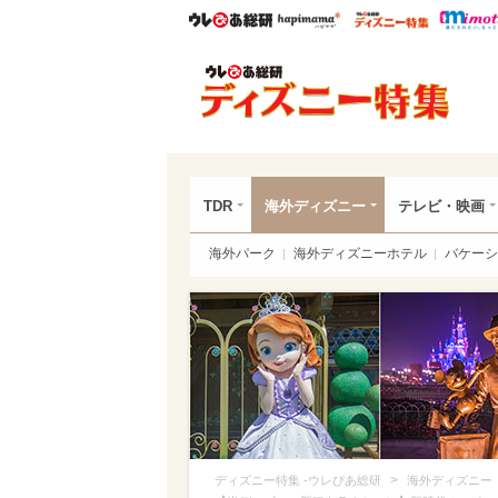
ウレぴあ総研
ハピママ*
ウレぴあ
ディ
TDR
海外ディズニー
テレビ・映画
海外パーク
海外ディズニーホテル
バケーシ
>
ディズニー特集 -ウレぴあ総研
海外ディズニー