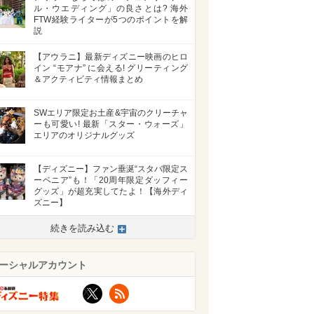
ル・ウエディング」の良さとは? 海外
FTW経験ライターが5つのポイントを解
説
【アウラニ】最新ディズニー映画のヒロ
イン “モアナ” に会える! グリーティング
＆アクティビティ情報まとめ
SWエリア限定お土産&宇宙のクリーチャ
ーも可愛い! 最新「スター・ウォーズ」
エリアのオリジナルグッズ
【ディズニー】ファン垂涎“スタバ限定ス
ーベニア”も！「20周年限定ダッフィー
グッズ」が超充実してたよ！【海外ディ
ズニー】
続きを読み込む
ーシャルアカウント
X
RSS