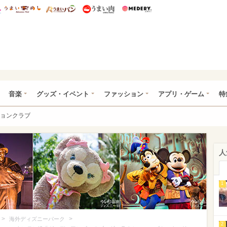
総研 ディズニー特集
mimot.
うまいめし
うまいパン
うまい肉
Medery.
ズニー特集 -ウレぴあ総研
音楽
グッズ・イベント
ファッション
アプリ・ゲーム
特
ョンクラブ
人
1
>
>
海外ディズニーパーク
2