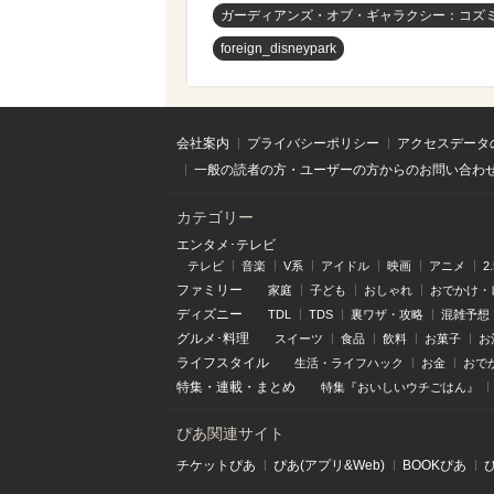
ガーディアンズ・オブ・ギャラクシー：コズ
foreign_disneypark
会社案内
プライバシーポリシー
アクセスデータ
一般の読者の方・ユーザーの方からのお問い合わ
カテゴリー
エンタメ･テレビ
テレビ
音楽
V系
アイドル
映画
アニメ
2
ファミリー
家庭
子ども
おしゃれ
おでかけ・
ディズニー
TDL
TDS
裏ワザ・攻略
混雑予想
グルメ･料理
スイーツ
食品
飲料
お菓子
お
ライフスタイル
生活・ライフハック
お金
おで
特集
・
連載
・
まとめ
特集『おいしいウチごはん』
ぴあ関連サイト
チケットぴあ
ぴあ(アプリ&Web)
BOOKぴあ