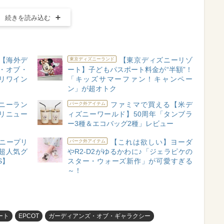
続きを読み込む
!【海外デ
【東京ディズニーリゾ
東京ディズニーランド
・オブ・
ート】子どもパスポート料金が“半額”！
リワイン
「キッズサマーファン！キャンペー
ン」が超オトク
ニーラン
ファミマで買える【米デ
パーク外アイテム
リニュー
ィズニーワールド】50周年「タンブラ
ー3種＆エコバッグ2種」レビュー
ニープリ
【これは欲しい】ヨーダ
パーク外アイテム
超人気グ
やR2-D2がゆるかわに♪「ジェラピケの
S】
スター・ウォーズ新作」が可愛すぎる
～！
ート
EPCOT
ガーディアンズ・オブ・ギャラクシー