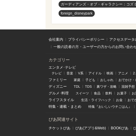
ガーディアンズ・オブ・ギャラクシー：コズ
foreign_disneypark
会社案内
プライバシーポリシー
アクセスデータ
一般の読者の方・ユーザーの方からのお問い合わ
カテゴリー
エンタメ･テレビ
テレビ
音楽
V系
アイドル
映画
アニメ
2
ファミリー
家庭
子ども
おしゃれ
おでかけ・
ディズニー
TDL
TDS
裏ワザ・攻略
混雑予想
グルメ･料理
スイーツ
食品
飲料
お菓子
お
ライフスタイル
生活・ライフハック
お金
おで
特集
・
連載
・
まとめ
特集『おいしいウチごはん』
ぴあ関連サイト
チケットぴあ
ぴあ(アプリ&Web)
BOOKぴあ