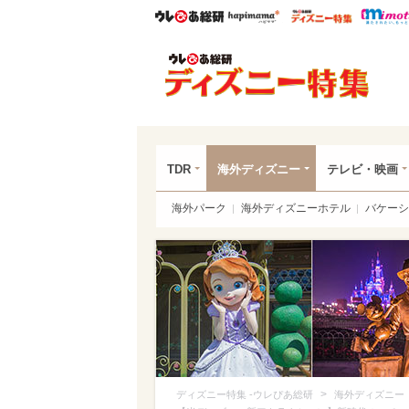
ウレぴあ総研
ハピママ*
ウレぴあ
ディ
TDR
海外ディズニー
テレビ・映画
海外パーク
海外ディズニーホテル
バケーシ
>
ディズニー特集 -ウレぴあ総研
海外ディズニー