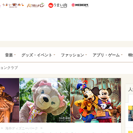
総研 ディズニー特集
mimot.
うまいめし
うまいパン
うまい肉
Medery.
ズニー特集 -ウレぴあ総研
音楽
グッズ・イベント
ファッション
アプリ・ゲーム
特
ョンクラブ
人
1
>
>
海外ディズニーパーク
2