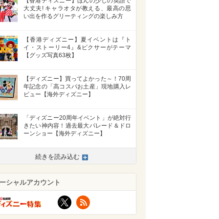
【香港ディズニー】ほんの少しの英語で
大丈夫! キャラオタが教える、最高の思
い出を作るグリーティングの楽しみ方
【香港ディズニー】夏イベントは『ト
イ・ストーリー4』&ピクサーがテーマ
【グッズ写真63枚】
【ディズニー】買ってよかった～！70周
年記念の「高コスパお土産」現地購入レ
ビュー【海外ディズニー】
「ディズニー20周年イベント」が絶対行
きたい神内容！過去最大パレード＆ドロ
ーンショー【海外ディズニー】
続きを読み込む
ーシャルアカウント
X
RSS