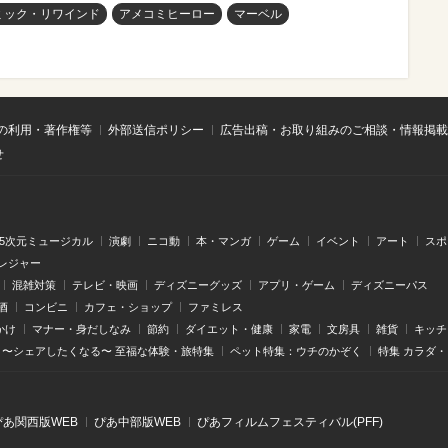
ミック・リワインド
アメコミヒーロー
マーベル
の利用・著作権等
外部送信ポリシー
広告出稿・お取り組みのご相談・情報掲載
せ
.5次元ミュージカル
演劇
ニコ動
本・マンガ
ゲーム
イベント
アート
スポ
レジャー
混雑対策
テレビ・映画
ディズニーグッズ
アプリ・ゲーム
ディズニーパス
酒
コンビニ
カフェ・ショップ
ファミレス
かけ
マナー・身だしなみ
節約
ダイエット・健康
家電
文房具
雑貨
キッチ
〜シェアしたくなる〜 至福な体験・旅特集
ペット特集：ウチのかぞく
特集 カラダ
ぴあ関⻄版WEB
ぴあ中部版WEB
ぴあフィルムフェスティバル(PFF)