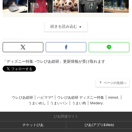
続きを読み込む
「ディズニー特集 -ウレぴあ総研」更新情報が受け取れます
ページの先頭へ
ウレぴあ総研
|
ハピママ*
|
ウレぴあ総研 ディズニー特集
|
mimot.
|
うまいめし
|
うまいパン
|
うまい肉
|
Medery.
ぴあ関連サイト
チケットぴあ
ぴあ(アプリ&Web)