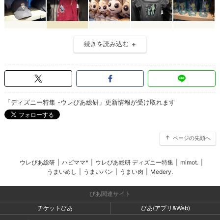
続きを読み込む
「ディズニー特集 -ウレぴあ総研」更新情報が受け取れます
ページの先頭へ
ウレぴあ総研
|
ハピママ*
|
ウレぴあ総研 ディズニー特集
|
mimot.
|
うまいめし
|
うまいパン
|
うまい肉
|
Medery.
ぴあ関連サイト
チケットぴあ
ぴあ(アプリ&Web)