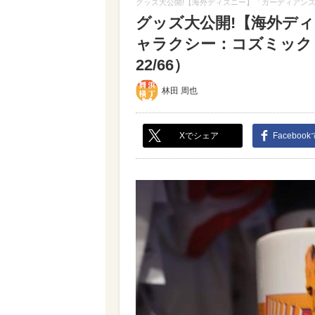
グッズ大公開!【海外ディズニー】「ガーディアン
グッズ大公開!【海外デ
ャラクシー：コズミック
22/66）
林田 周也
Xでシェア
Faceboo