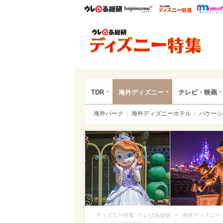
ウレぴあ総研
ハピママ*
ウレぴあ
ディ
TDR
海外ディズニー
テレビ・映画
海外パーク
海外ディズニーホテル
バケーシ
>
ディズニー特集 -ウレぴあ総研
海外ディズニー