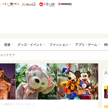
総研 ディズニー特集
mimot.
うまいめし
うまいパン
うまい肉
Medery.
ズニー特集 -ウレぴあ総研
音楽
グッズ・イベント
ファッション
アプリ・ゲーム
特
ョンクラブ
人
1
>
>
海外ディズニーパーク
2