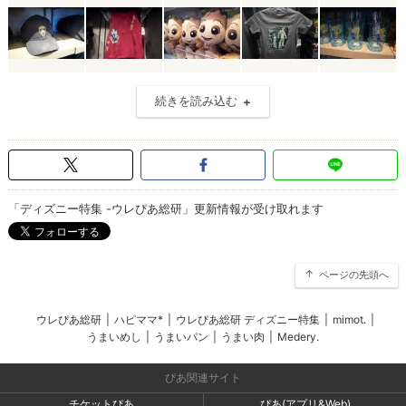
続きを読み込む
「ディズニー特集 -ウレぴあ総研」更新情報が受け取れます
ページの先頭へ
ウレぴあ総研
|
ハピママ*
|
ウレぴあ総研 ディズニー特集
|
mimot.
|
うまいめし
|
うまいパン
|
うまい肉
|
Medery.
ぴあ関連サイト
チケットぴあ
ぴあ(アプリ&Web)