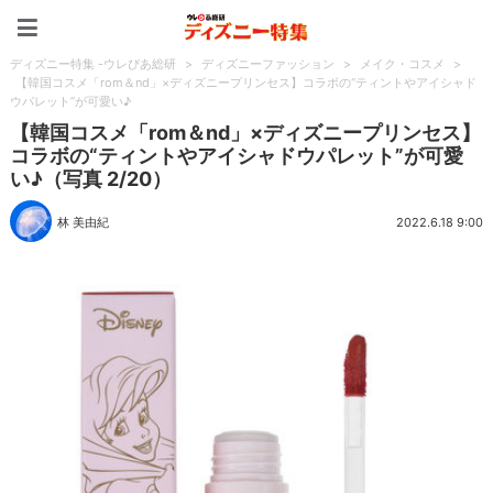
ディズニー特集 -ウレぴあ
ディズニー特集 -ウレぴあ総研
>
ディズニーファッション
>
メイク・コスメ
>
【韓国コスメ「rom＆nd」×ディズニープリンセス】コラボの“ティントやアイシャド
ウパレット”が可愛い♪
【韓国コスメ「rom＆nd」×ディズニープリンセス】
コラボの“ティントやアイシャドウパレット”が可愛
い♪（写真 2/20）
林 美由紀
2022.6.18 9:00