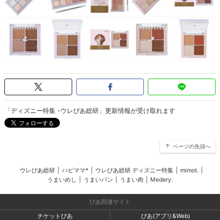
「ディズニー特集 -ウレぴあ総研」更新情報が受け取れます
ページの先頭へ
ウレぴあ総研
|
ハピママ*
|
ウレぴあ総研 ディズニー特集
|
mimot.
|
うまいめし
|
うまいパン
|
うまい肉
|
Medery.
ぴあ関連サイト
チケットぴあ
ぴあ(アプリ&Web)