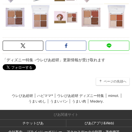
「ディズニー特集 -ウレぴあ総研」更新情報が受け取れます
ページの先頭へ
ウレぴあ総研
|
ハピママ*
|
ウレぴあ総研 ディズニー特集
|
mimot.
|
うまいめし
|
うまいパン
|
うまい肉
|
Medery.
ぴあ関連サイト
チケットぴあ
ぴあ(アプリ&Web)
会社案内
プライバシーポリシー
アクセスデータの利用・著作権等