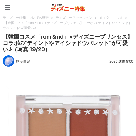
ディズニー特集 -ウレぴあ
ディズニー特集 -ウレぴあ総研
>
ディズニーファッション
>
メイク・コスメ
>
【韓国コスメ「rom＆nd」×ディズニープリンセス】コラボの“ティントやアイシャド
ウパレット”が可愛い♪
【韓国コスメ「rom＆nd」×ディズニープリンセス】
コラボの“ティントやアイシャドウパレット”が可愛
い♪（写真 19/20）
林 美由紀
2022.6.18 9:00