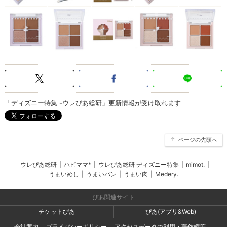
「ディズニー特集 -ウレぴあ総研」更新情報が受け取れます
ページの先頭へ
ウレぴあ総研
|
ハピママ*
|
ウレぴあ総研 ディズニー特集
|
mimot.
|
うまいめし
|
うまいパン
|
うまい肉
|
Medery.
ぴあ関連サイト
チケットぴあ
ぴあ(アプリ&Web)
会社案内
プライバシーポリシー
アクセスデータの利用・著作権等