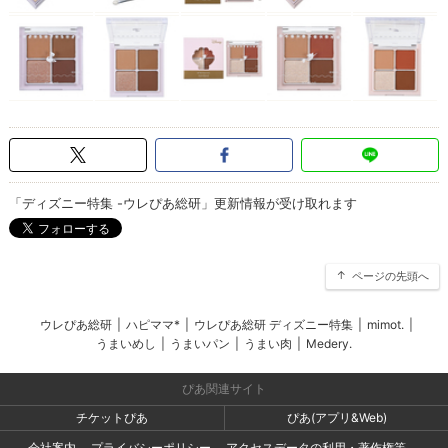
「ディズニー特集 -ウレぴあ総研」更新情報が受け取れます
ページの先頭へ
ウレぴあ総研
|
ハピママ*
|
ウレぴあ総研 ディズニー特集
|
mimot.
|
うまいめし
|
うまいパン
|
うまい肉
|
Medery.
ぴあ関連サイト
チケットぴあ
ぴあ(アプリ&Web)
会社案内
プライバシーポリシー
アクセスデータの利用・著作権等