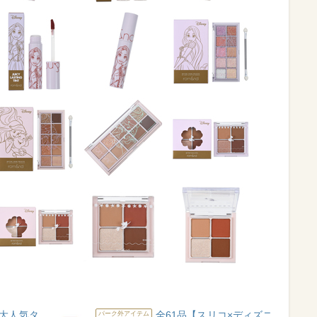
大人気タ
全61品【スリコ×ディズニ
パーク外アイテム