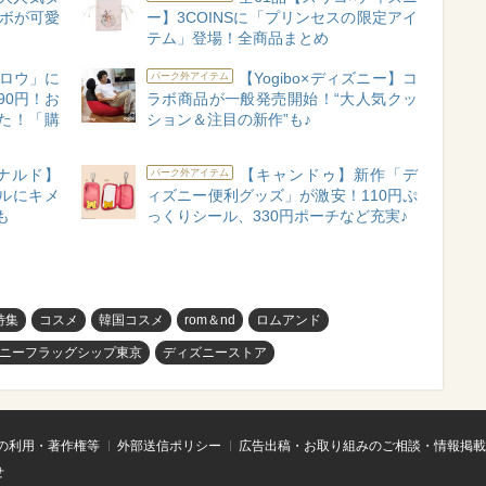
ラボが可愛
ー】3COINSに「プリンセスの限定アイ
テム」登場！全商品まとめ
ロウ」に
【Yogibo×ディズニー】コ
パーク外アイテム
90円！お
ラボ商品が一般発売開始！“大人気クッ
た！「購
ション＆注目の新作”も♪
ナルド】
【キャンドゥ】新作「デ
パーク外アイテム
ルにキメ
ィズニー便利グッズ」が激安！110円ぷ
も
っくりシール、330円ポーチなど充実♪
特集
コスメ
韓国コスメ
rom＆nd
ロムアンド
ニーフラッグシップ東京
ディズニーストア
の利用・著作権等
外部送信ポリシー
広告出稿・お取り組みのご相談・情報掲載
せ