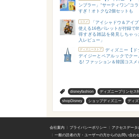
ンブラー」“サーティワン”コ
すぎ！オトクな2個セットも
「アイシャドウ＆アイブ
コスメ
使える16色パレットが付録で8
得すぎる雑誌を発見しちゃっ
入レビュー」
ディズニー【ド
ディズニーストア
デイジーとペアルックでクー
る! ファッション＆韓国コスメ
>
disneyfashion
ディズニープリンセス
shopDisney
ショップディズニー
ディズ
会社案内
プライバシーポリシー
アクセスデータ
一般の読者の方・ユーザーの方からのお問い合わ