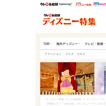
ウレぴあ総研
ハピママ*
ウレぴあ
ディ
TDR
海外ディズニー
テレビ・映画
ファッション
メイク・コスメ
>
ディズニー特集 -ウレぴあ総研
ディズニーファ
【韓国コスメ「rom＆nd」×ディズニープリンセス