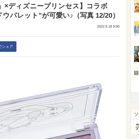
d」×ディズニープリンセス】コラボ
パレット”が可愛い♪（写真 12/20）
3
2022.6.18 9:00
kでシェア
4
5
ソ