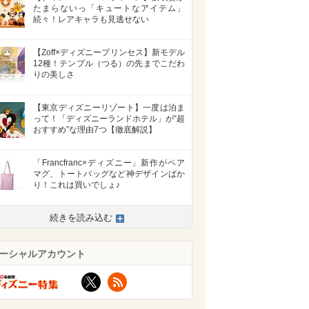
たまらないっ「キュートなアイテム」
続々！レアキャラも見逃せない
【Zoff×ディズニープリンセス】新モデル
12種！テンプル（つる）の先までこだわ
りの美しさ
【東京ディズニーリゾート】一度は泊ま
って！「ディズニーランドホテル」が“超
おすすめ”な理由7つ【徹底解説】
「Francfranc×ディズニー」新作がペア
マグ、トートバッグなど神デザインばか
り！これは買いでしょ♪
続きを読み込む
ーシャルアカウント
X
RSS