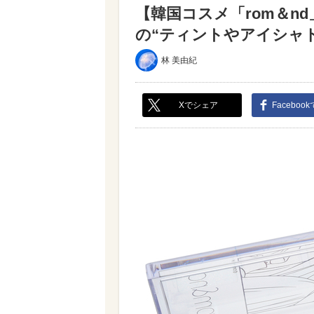
【韓国コスメ「rom＆n
の“ティントやアイシャドウ
林 美由紀
Xでシェア
Faceboo