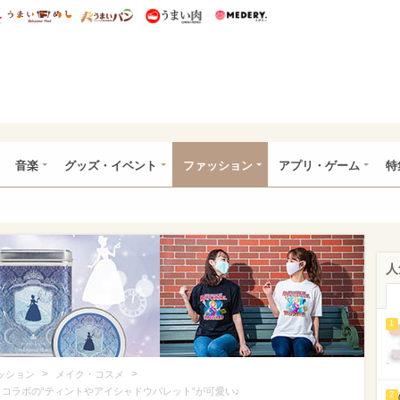
総研 ディズニー特集
mimot.
うまいめし
うまいパン
うまい肉
Medery.
ズニー特集 -ウレぴあ総研
音楽
グッズ・イベント
ファッション
アプリ・ゲーム
特
人
1
>
>
ッション
メイク・コスメ
】コラボの“ティントやアイシャドウパレット”が可愛い♪
2