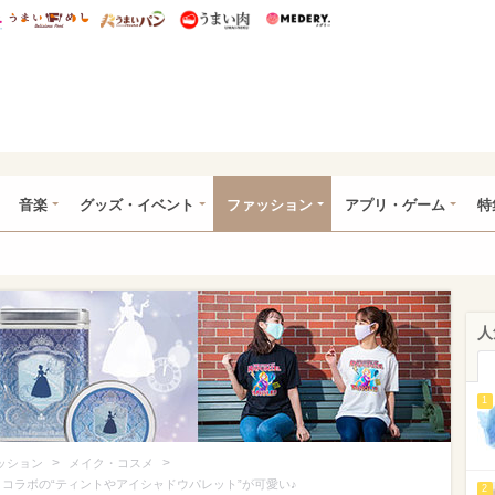
総研 ディズニー特集
mimot.
うまいめし
うまいパン
うまい肉
Medery.
ズニー特集 -ウレぴあ総研
音楽
グッズ・イベント
ファッション
アプリ・ゲーム
特
人
1
>
>
ッション
メイク・コスメ
】コラボの“ティントやアイシャドウパレット”が可愛い♪
2