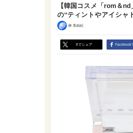
【韓国コスメ「rom＆n
の“ティントやアイシャドウ
林 美由紀
Xでシェア
Faceboo