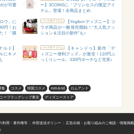
ラボが可愛
ー】3COINSに「プリンセスの限定アイ
テム」登場！全商品まとめ
ロウ」に
【Yogibo×ディズニー】コ
パーク外アイテム
90円！お
ラボ商品が一般発売開始！“大人気クッ
た！「購
ション＆注目の新作”も♪
ナルド】
【キャンドゥ】新作「デ
パーク外アイテム
ルにキメ
ィズニー便利グッズ」が激安！110円ぷ
も
っくりシール、330円ポーチなど充実♪
特集
コスメ
韓国コスメ
rom＆nd
ロムアンド
ニーフラッグシップ東京
ディズニーストア
の利用・著作権等
外部送信ポリシー
広告出稿・お取り組みのご相談・情報掲載
せ