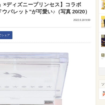
d」×ディズニープリンセス】コラボ
パレット”が可愛い♪（写真 20/20）
3
2022.6.18 9:00
kでシェア
4
5
ソ