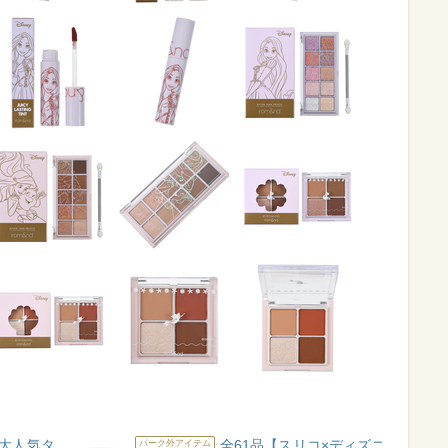
大人気タ
全61品【スリコ×ディズニ
パーク外アイテム