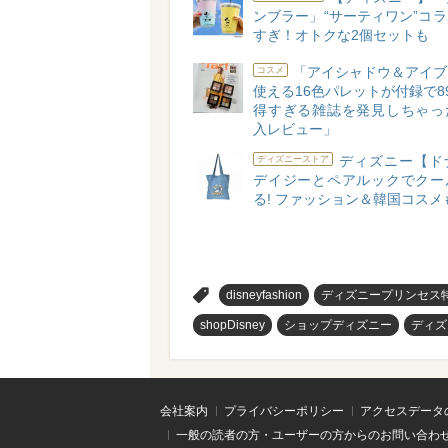
ンブラー」“サーティワン”コ
すぎ！オトクな2個セットも
「アイシャドウ＆アイブ
コスメ
使える16色パレットが付録で8
得すぎる雑誌を発見しちゃっ
入レビュー」
ディズニー【ド
ディズニーストア
デイジーとペアルックでクー
る! ファッション＆韓国コスメ
>
disneyfashion
ディズニープリンセス
shopDisney
ショップディズニー
ディズ
会社案内
プライバシーポリシー
アクセスデータ
一般の読者の方・ユーザーの方からのお問い合わ