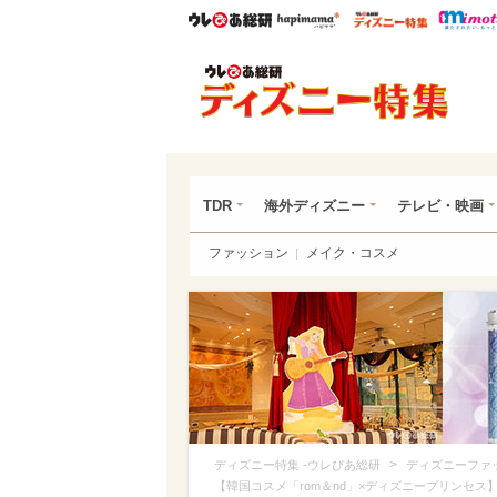
ウレぴあ総研
ハピママ*
ウレぴあ
ディ
TDR
海外ディズニー
テレビ・映画
ファッション
メイク・コスメ
>
ディズニー特集 -ウレぴあ総研
ディズニーファ
【韓国コスメ「rom＆nd」×ディズニープリンセス