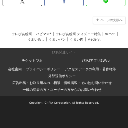
ページの先頭へ
ウレぴあ総研
|
ハピママ*
|
ウレぴあ総研 ディズニー特集
|
mimot.
|
うまいめし
|
うまいパン
|
うまい肉
|
Medery.
ぴあ関連サイト
チケットぴあ
ぴあ(アプリ&Web)
会社案内
プライバシーポリシー
アクセスデータの利用・著作権等
外部送信ポリシー
広告出稿・お取り組みのご相談・情報掲載・その他お問い合わせ
一般の読者の方・ユーザーの方からのお問い合わせ
Copyright (C) PIA Corporation. All Rights Reserved.