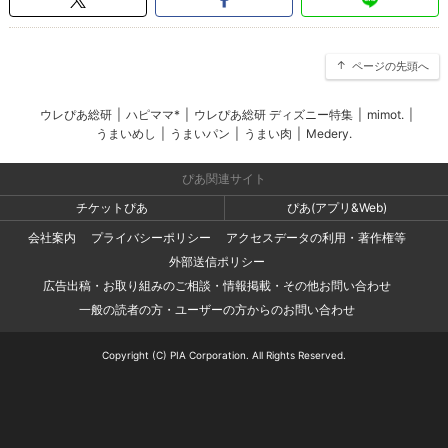
ページの先頭へ
ウレぴあ総研
|
ハピママ*
|
ウレぴあ総研 ディズニー特集
|
mimot.
|
うまいめし
|
うまいパン
|
うまい肉
|
Medery.
ぴあ関連サイト
チケットぴあ
ぴあ(アプリ&Web)
会社案内
プライバシーポリシー
アクセスデータの利用・著作権等
外部送信ポリシー
広告出稿・お取り組みのご相談・情報掲載・その他お問い合わせ
一般の読者の方・ユーザーの方からのお問い合わせ
Copyright (C) PIA Corporation. All Rights Reserved.