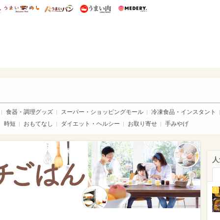
総研 ディズニー特集
mimot.
うまいめし
うまいパン
うまい肉
Medery.
いパン
食器・調理グッズ
スーパー・ショッピングモール
冷凍食品・インスタント
時短
おもてなし
ダイエット・ヘルシー
お取り寄せ
手みやげ
人
1