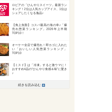
ロピアの「ひんやりスイーツ」最新ラン
キング！2位は人気カップアイス、1位は
シェアしたくなる逸品♪
【角上魚類】コスパ最高の海の幸♪「爆
売れ惣菜ランキング」2026年上半期
TOP10！
オーケー全店で爆売れ！即カゴに入れた
い「おいしい人気惣菜ランキング」
TOP10
【ミスド】は「冷凍」すると激ウマに！
おすすめ4品の“ひんやり食感＆味”に驚き
♪
続きを読み込む