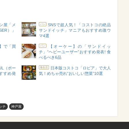
ン屋「メ
SNSで超人気！「コストコの絶品
パン
SER）」
サンドイッチ」マニアもおすすめ激ウ
マ4選
】で「買
【オーケー】の「サンドイッ
パン
チ」“ヘビーユーザー”おすすめ発表! 食
べるべき6品
UL（ポー
日本版コストコ「ロピア」で大人
食生活
すすめ発
気！めちゃ売れ“おいしい惣菜”10選
ッチ
神戸屋