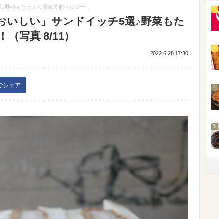
選♪野菜もたっぷり摂れて超ヘルシー！
2
おいしい」サンドイッチ5選♪野菜もた
写真 8/11）
3
2022.6.28 17:30
kでシェア
4
5