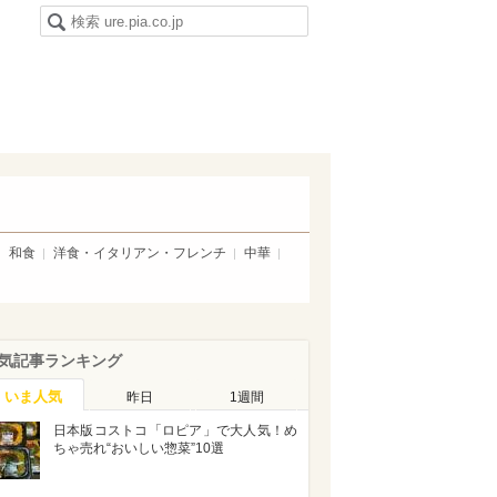
和食
洋食・イタリアン・フレンチ
中華
気記事ランキング
いま人気
昨日
1週間
日本版コストコ「ロピア」で大人気！め
ちゃ売れ“おいしい惣菜”10選