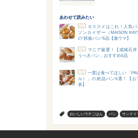
あわせて読みたい
オススメはこれ！人気パ
パン
ゾンカイザー（MAISON KAY
の“鉄板パン”6品【激ウマ】
マニア厳選！【成城石井
パン
うべきパン」おすすめ5品
一度は食べてほしい「PA
パン
ル）」の絶品パン6選！【お
表】
>
おいしいウチごはん
パン
サンドイ