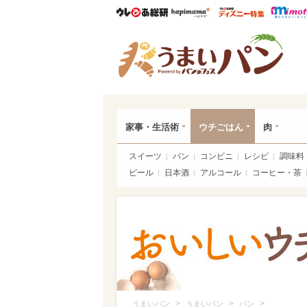
ウレぴあ総研
ハピママ*
ウレぴあ
うま
家事・生活術
ウチごはん
肉
スイーツ
パン
コンビニ
レシピ
調味料
ビール
日本酒
アルコール
コーヒー・茶
>
>
>
うまいパン
うまいパン
パン