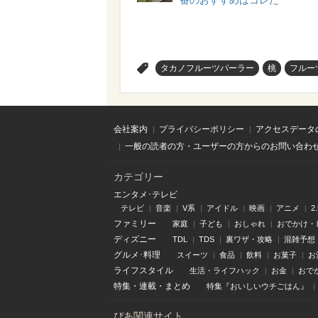
番のおすすめはコレだ
>
タカノフルーツパーラー
桃
フルー
会社案内
プライバシーポリシー
アクセスデータ
一般の読者の方・ユーザーの方からのお問い合わ
カテゴリー
エンタメ･テレビ
テレビ
音楽
V系
アイドル
映画
アニメ
2
ファミリー
家庭
子ども
おしゃれ
おでかけ・
ディズニー
TDL
TDS
裏ワザ・攻略
混雑予想
グルメ･料理
スイーツ
食品
飲料
お菓子
お
ライフスタイル
生活・ライフハック
お金
おで
特集
・
連載
・
まとめ
特集『おいしいウチごはん』
ぴあ関連サイト