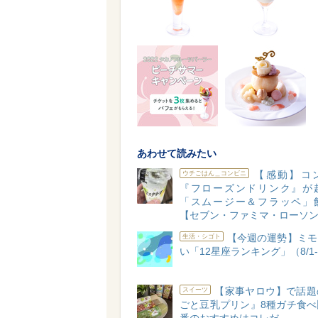
あわせて読みたい
【感動】コ
ウチごはん＿コンビニ
『フローズンドリンク』が
「スムージー＆フラッペ」
【セブン・ファミマ・ローソ
【今週の運勢】ミモ
生活・シゴト
い「12星座ランキング」（8/1-
【家事ヤロウ】で話題
スイーツ
ごと豆乳プリン』8種ガチ食べ