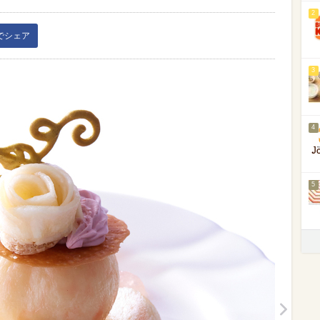
2
kでシェア
3
4
5