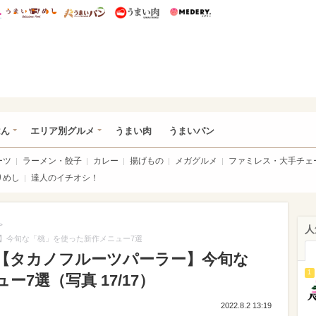
総研 ディズニー特集
mimot.
うまいめし
うまいパン
うまい肉
Medery.
いめし
はん
エリア別グルメ
うまい肉
うまいパン
ーツ
ラーメン・餃子
カレー
揚げもの
メガグルメ
ファミレス・大手チェ
りめし
達人のイチオシ！
>
人
】今旬な「桃」を使った新作メニュー7選
【タカノフルーツパーラー】今旬な
1
7選（写真 17/17）
2022.8.2 13:19