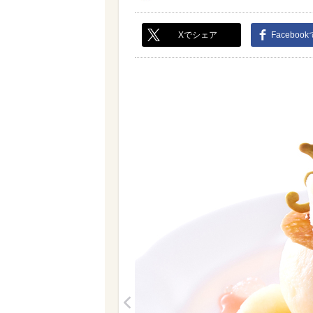
Xでシェア
Faceboo
<