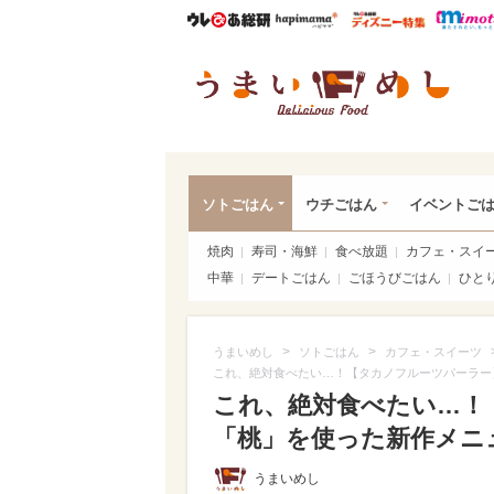
ウレぴあ総研
ハピママ*
ウレぴあ
うま
ソトごはん
ウチごはん
イベントご
焼肉
寿司・海鮮
食べ放題
カフェ・スイ
中華
デートごはん
ごほうびごはん
ひと
>
>
うまいめし
ソトごはん
カフェ・スイーツ
これ、絶対食べたい…！【タカノフルーツパーラー
これ、絶対食べたい…！
「桃」を使った新作メニュー
うまいめし