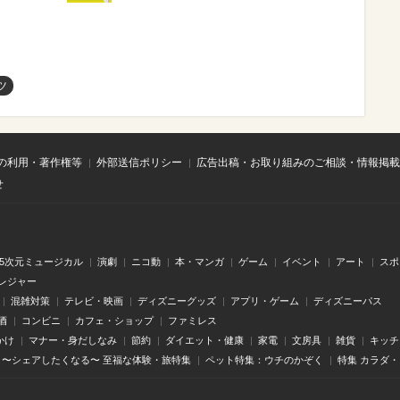
ツ
の利用・著作権等
外部送信ポリシー
広告出稿・お取り組みのご相談・情報掲載
せ
.5次元ミュージカル
演劇
ニコ動
本・マンガ
ゲーム
イベント
アート
スポ
レジャー
混雑対策
テレビ・映画
ディズニーグッズ
アプリ・ゲーム
ディズニーパス
酒
コンビニ
カフェ・ショップ
ファミレス
かけ
マナー・身だしなみ
節約
ダイエット・健康
家電
文房具
雑貨
キッチ
〜シェアしたくなる〜 至福な体験・旅特集
ペット特集：ウチのかぞく
特集 カラダ