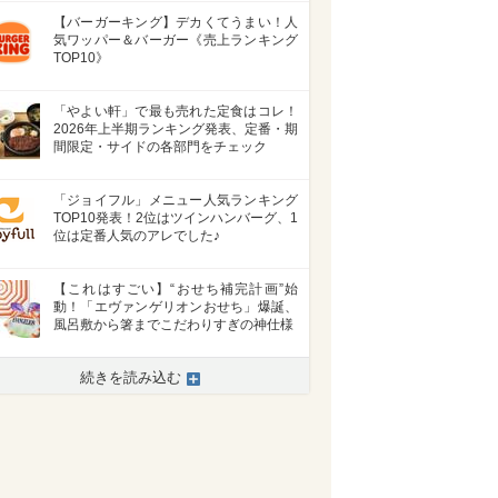
【バーガーキング】デカくてうまい！人
気ワッパー＆バーガー《売上ランキング
TOP10》
「やよい軒」で最も売れた定食はコレ！
2026年上半期ランキング発表、定番・期
間限定・サイドの各部門をチェック
「ジョイフル」メニュー人気ランキング
TOP10発表！2位はツインハンバーグ、1
位は定番人気のアレでした♪
【これはすごい】“おせち補完計画”始
動！「エヴァンゲリオンおせち」爆誕、
風呂敷から箸までこだわりすぎの神仕様
続きを読み込む
>