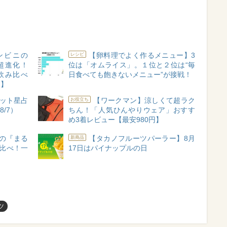
ンビニの
【卵料理でよく作るメニュー】3
レシピ
超進化！
位は「オムライス」。１位と２位は“毎
飲み比べ
日食べても飽きないメニュー”が接戦！
ン】
ット星占
【ワークマン】涼しくて超ラク
お役立ち
8/7）
ちん！「人気ひんやりウェア」おすす
め3着レビュー【最安980円】
の『まる
【タカノフルーツパーラー】8月
新商品
比べ！一
17日はパイナップルの日
ツ