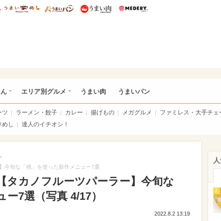
総研 ディズニー特集
mimot.
うまいめし
うまいパン
うまい肉
Medery.
いめし
はん
エリア別グルメ
うまい肉
うまいパン
ーツ
ラーメン・餃子
カレー
揚げもの
メガグルメ
ファミレス・大手チェ
りめし
達人のイチオシ！
>
人
】今旬な「桃」を使った新作メニュー7選
【タカノフルーツパーラー】今旬な
1
7選（写真 4/17）
2022.8.2 13:19