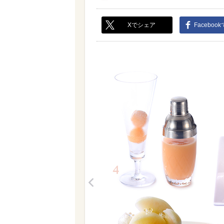
Xでシェア
Faceboo
<