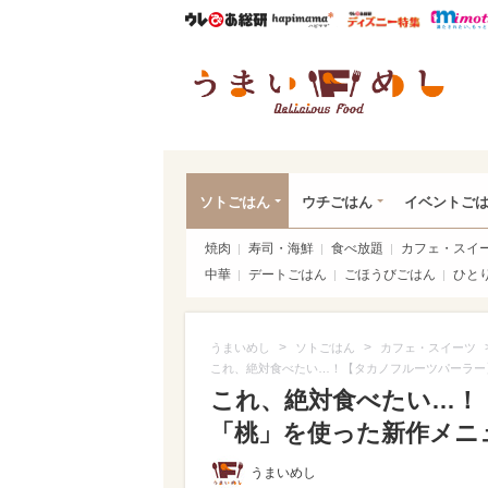
ウレぴあ総研
ハピママ*
ウレぴあ
うま
ソトごはん
ウチごはん
イベントご
焼肉
寿司・海鮮
食べ放題
カフェ・スイ
中華
デートごはん
ごほうびごはん
ひと
>
>
うまいめし
ソトごはん
カフェ・スイーツ
これ、絶対食べたい…！【タカノフルーツパーラー
これ、絶対食べたい…！
「桃」を使った新作メニュー
うまいめし