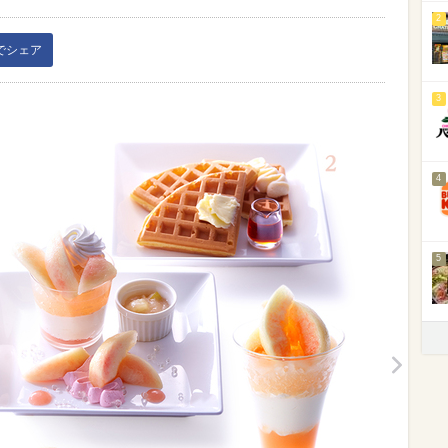
2
kでシェア
3
4
5