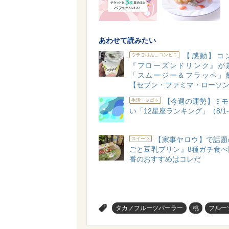
あわせて読みたい
【感動】コ
ウチごはん＿コンビニ
『フローズンドリンク』が
「スムージー＆フラッペ」
【セブン・ファミマ・ローソ
【今週の運勢】ミモ
生活・シゴト
い「12星座ランキング」（8/1-
【家事ヤロウ】で話題
スイーツ
ごと豆乳プリン』8種ガチ食べ
番のおすすめはコレだ
>
タカノフルーツパーラー
桃
フルー