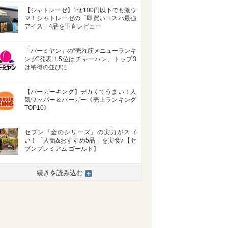
【シャトレーゼ】1個100円以下でも激ウ
マ！シャトレーゼの「即買いコスパ最強
アイス」4品を正直レビュー
「バーミヤン」の“売れ筋メニューランキ
ング”発表！5位はチャーハン、トップ3
は納得の並びに
【バーガーキング】デカくてうまい！人
気ワッパー＆バーガー《売上ランキング
TOP10》
セブン『金のシリーズ』の実力がスゴ
い！「人気&おすすめ5品」を実食♪【セ
ブンプレミアム ゴールド】
続きを読み込む
>