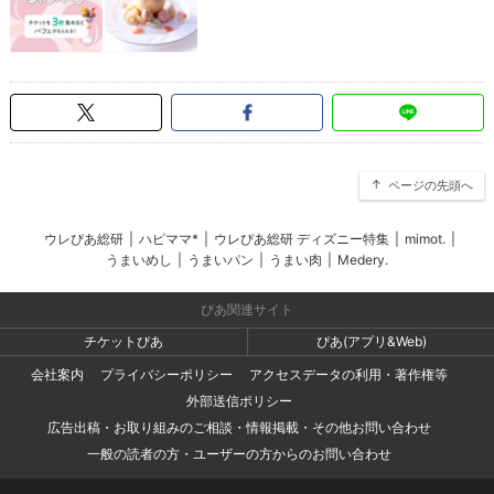
ページの先頭へ
ウレぴあ総研
|
ハピママ*
|
ウレぴあ総研 ディズニー特集
|
mimot.
|
うまいめし
|
うまいパン
|
うまい肉
|
Medery.
ぴあ関連サイト
チケットぴあ
ぴあ(アプリ&Web)
会社案内
プライバシーポリシー
アクセスデータの利用・著作権等
外部送信ポリシー
広告出稿・お取り組みのご相談・情報掲載・その他お問い合わせ
一般の読者の方・ユーザーの方からのお問い合わせ