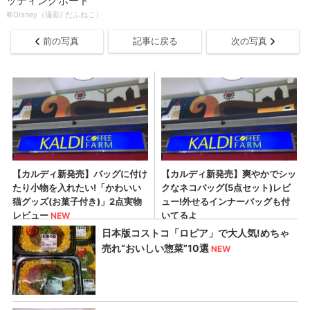
ッティングボード
©Disney（撮影/ だふねこ）
前の写真
記事に戻る
次の写真