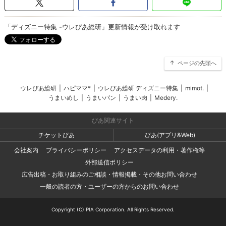
「ディズニー特集 -ウレぴあ総研」更新情報が受け取れます
ページの先頭へ
ウレぴあ総研
|
ハピママ*
|
ウレぴあ総研 ディズニー特集
|
mimot.
|
うまいめし
|
うまいパン
|
うまい肉
|
Medery.
ぴあ関連サイト
チケットぴあ
ぴあ(アプリ&Web)
会社案内
プライバシーポリシー
アクセスデータの利用・著作権等
外部送信ポリシー
広告出稿・お取り組みのご相談・情報掲載・その他お問い合わせ
一般の読者の方・ユーザーの方からのお問い合わせ
Copyright (C) PIA Corporation. All Rights Reserved.