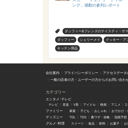
ング」感動の参列レポート
>
ダッフィー&フレンズのテイスティ・サ
ダッフィー
シェリーメイ
クッキー・ア
キッチン用品
会社案内
プライバシーポリシー
アクセスデータ
一般の読者の方・ユーザーの方からのお問い合わ
カテゴリー
エンタメ･テレビ
テレビ
音楽
V系
アイドル
映画
アニメ
2
ファミリー
家庭
子ども
おしゃれ
おでかけ・
ディズニー
TDL
TDS
裏ワザ・攻略
混雑予想
グルメ･料理
スイーツ
食品
飲料
お菓子
お