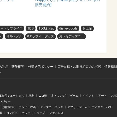
販売開始】
マー・サプライズ
TDS
TDSまとめ
disneygoods
お土産
ン
オル・メル
#ダッフィーグッズ
おうちディズニー
の利用・著作権等
外部送信ポリシー
広告出稿・お取り組みのご相談・情報掲載
せ
.5次元ミュージカル
演劇
ニコ動
本・マンガ
ゲーム
イベント
アート
スポ
レジャー
混雑対策
テレビ・映画
ディズニーグッズ
アプリ・ゲーム
ディズニーパス
酒
コンビニ
カフェ・ショップ
ファミレス