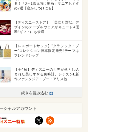
る！「0～1歳児向け動画」マニアおすす
め7選【寝かしつけにも】
【ディズニーストア】 『美女と野獣』デ
ザインのテーブルウェアがキュート&優
雅! ギフトにも最適
【レスポートサック】“クラシック・プ
ー”コレクション日本限定発売! テーマは
フレンドシップ
【全4種】ディズニーの世界が落とし込
まれた美しすぎる腕時計、シチズンL新
作ファンタジア・プー・アリス他
続きを読み込む
ーシャルアカウント
X
RSS
>