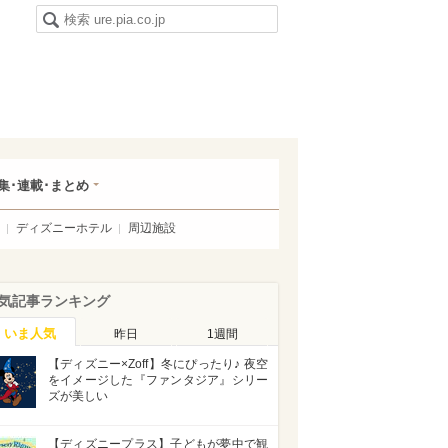
集･連載･まとめ
ディズニーホテル
周辺施設
気記事ランキング
いま人気
昨日
1週間
【ディズニー×Zoff】冬にぴったり♪ 夜空
をイメージした『ファンタジア』シリー
ズが美しい
【ディズニープラス】子どもが夢中で観