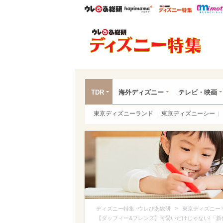
ウレぴあ総研
ハピママ*
ウレぴあ
ディ
TDR
海外ディズニー
テレビ・映画
東京ディズニーランド
東京ディズニーシー
>
ディズニー特集 -ウレぴあ総研
東京ディズニー
【ダッフィー&フレンズ】可愛いだけじゃない!「新