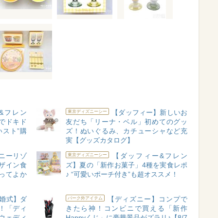
&フレン
【ダッフィー】新しいお
東京ディズニーシー
でドキド
友だち「リーナ・ベル」初めてのグッ
いスト”購
ズ！ぬいぐるみ、カチューシャなど充
実【グッズカタログ】
ニーリゾ
【ダッフィー&フレン
東京ディズニーシー
ザイン食
ズ】夏の「新作お菓子」4種を実食レポ
買ってよか
♪ “可愛いポーチ付き”も超オススメ！
婚式】ダ
【ディズニー】コンプで
パーク外アイテム
！「ディ
きたら神！コンビニで買える「新作
ウェディ
Happyくじ」に豪華景品がズラリ♪【8/7