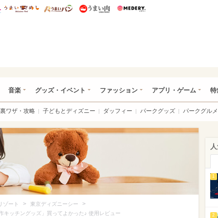
総研 ディズニー特集
mimot.
うまいめし
うまいパン
うまい肉
Medery.
ズニー特集 -ウレぴあ総研
音楽
グッズ・イベント
ファッション
アプリ・ゲーム
特
裏ワザ・攻略
子どもとディズニー
ダッフィー
パークグッズ
パークグルメ
人
1
>
>
リゾート
東京ディズニーシー
作キッチングッズ」買ってよかった♪ 使用レビュー
2