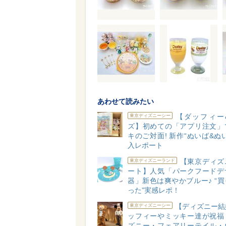
あわせて読みたい
【ダッフィー
東京ディズニーシー
ズ】初めての「アプリ注文」
キのご対面! 新作“ぬいば&ぬ
入レポート
【東京ディズ
東京ディズニーランド
ート】人気「パークフードデ
器」新色は爽やかブルー♪ “
った”実感レポ！
【ディズニー結
東京ディズニーシー
ッフィーやミッキー達が祝福
ズニー・フェアリーテイル・