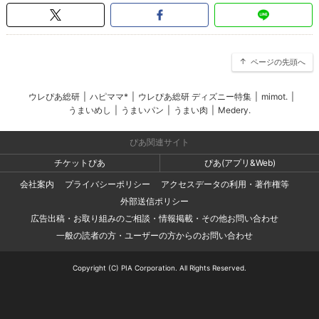
ページの先頭へ
ウレぴあ総研
|
ハピママ*
|
ウレぴあ総研 ディズニー特集
|
mimot.
|
うまいめし
|
うまいパン
|
うまい肉
|
Medery.
ぴあ関連サイト
チケットぴあ
ぴあ(アプリ&Web)
会社案内
プライバシーポリシー
アクセスデータの利用・著作権等
外部送信ポリシー
広告出稿・お取り組みのご相談・情報掲載・その他お問い合わせ
一般の読者の方・ユーザーの方からのお問い合わせ
Copyright (C) PIA Corporation. All Rights Reserved.