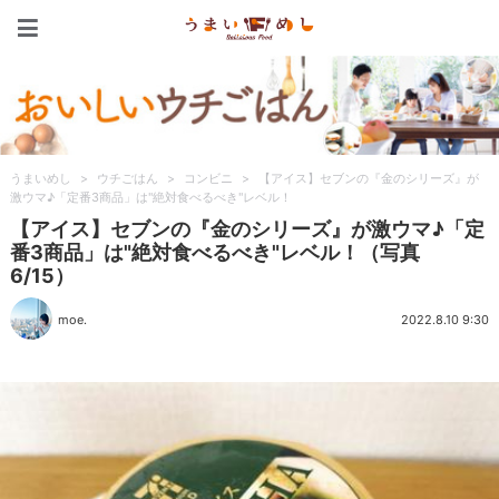
うまいめし
うまいめし
>
ウチごはん
>
コンビニ
>
【アイス】セブンの『金のシリーズ』が
激ウマ♪「定番3商品」は"絶対食べるべき"レベル！
【アイス】セブンの『金のシリーズ』が激ウマ♪「定
番3商品」は"絶対食べるべき"レベル！（写真
6/15）
moe.
2022.8.10 9:30