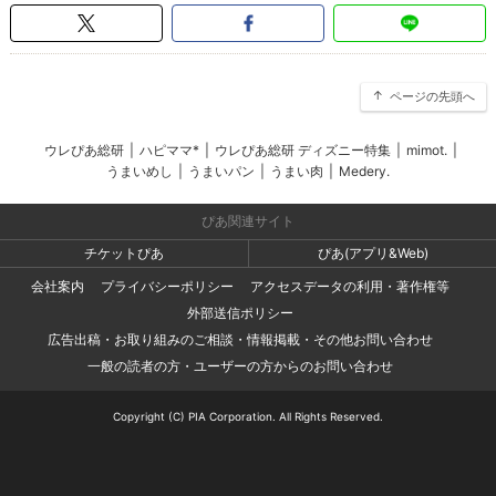
ページの先頭へ
ウレぴあ総研
|
ハピママ*
|
ウレぴあ総研 ディズニー特集
|
mimot.
|
うまいめし
|
うまいパン
|
うまい肉
|
Medery.
ぴあ関連サイト
チケットぴあ
ぴあ(アプリ&Web)
会社案内
プライバシーポリシー
アクセスデータの利用・著作権等
外部送信ポリシー
広告出稿・お取り組みのご相談・情報掲載・その他お問い合わせ
一般の読者の方・ユーザーの方からのお問い合わせ
Copyright (C) PIA Corporation. All Rights Reserved.