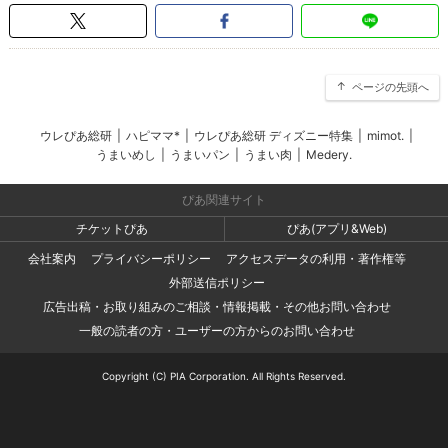
ページの先頭へ
ウレぴあ総研
|
ハピママ*
|
ウレぴあ総研 ディズニー特集
|
mimot.
|
うまいめし
|
うまいパン
|
うまい肉
|
Medery.
ぴあ関連サイト
チケットぴあ
ぴあ(アプリ&Web)
会社案内
プライバシーポリシー
アクセスデータの利用・著作権等
外部送信ポリシー
広告出稿・お取り組みのご相談・情報掲載・その他お問い合わせ
一般の読者の方・ユーザーの方からのお問い合わせ
Copyright (C) PIA Corporation. All Rights Reserved.