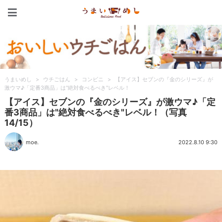
うまいめし
うまいめし
>
ウチごはん
>
コンビニ
>
【アイス】セブンの『金のシリーズ』が
激ウマ♪「定番3商品」は"絶対食べるべき"レベル！
【アイス】セブンの『金のシリーズ』が激ウマ♪「定
番3商品」は"絶対食べるべき"レベル！（写真
14/15）
moe.
2022.8.10 9:30