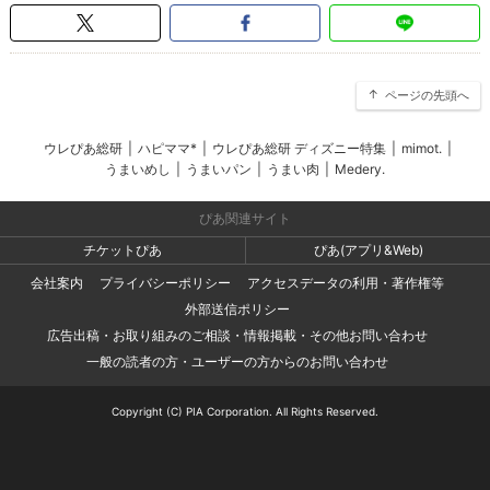
ページの先頭へ
ウレぴあ総研
|
ハピママ*
|
ウレぴあ総研 ディズニー特集
|
mimot.
|
うまいめし
|
うまいパン
|
うまい肉
|
Medery.
ぴあ関連サイト
チケットぴあ
ぴあ(アプリ&Web)
会社案内
プライバシーポリシー
アクセスデータの利用・著作権等
外部送信ポリシー
広告出稿・お取り組みのご相談・情報掲載・その他お問い合わせ
一般の読者の方・ユーザーの方からのお問い合わせ
Copyright (C) PIA Corporation. All Rights Reserved.