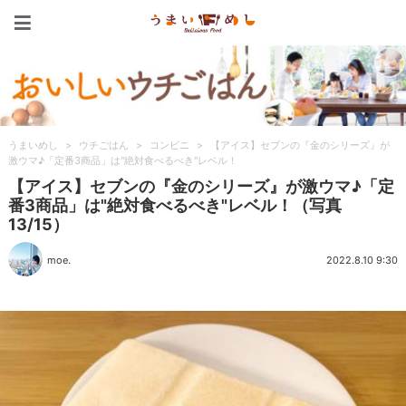
うまいめし
うまいめし
>
ウチごはん
>
コンビニ
>
【アイス】セブンの『金のシリーズ』が
激ウマ♪「定番3商品」は"絶対食べるべき"レベル！
【アイス】セブンの『金のシリーズ』が激ウマ♪「定
番3商品」は"絶対食べるべき"レベル！（写真
13/15）
moe.
2022.8.10 9:30