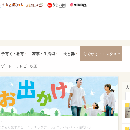
総研 ディズニー特集
mimot.
うまいめし
うまいパン
うまい肉
Medery.
ママ*
子育て・教育
家事・生活術
夫と妻
おでかけ・エンタメ
リゾート
テレビ・映画
人
1
>
スタも可愛すぎる！「ラ チッタデッラ」コラボイベント徹底レポ
2