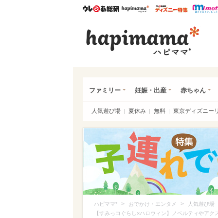
ウレぴあ総研
ハピママ*
ウレぴあ
ハピ
ファミリー
妊娠・出産
赤ちゃん
人気遊び場
夏休み
無料
東京ディズニー
>
>
ハピママ*
おでかけ・エンタメ
人気遊び場
【すみっコぐらし×ハロウィン】ノベルティやアク