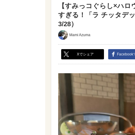
【すみっコぐらし×ハロ
すぎる！「ラ チッタデ
3/28）
Mami Azuma
Xでシェア
Faceboo