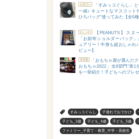
「すみっコぐらし」と
お役立ち
一緒♪ キュートなマスコット
ひろバッグ”使ってみた【全5
【PEANUTS】ス
おしゃれ
「お財布ショルダーバッグ」
ュアリー！中身も超おしゃれ♪
ビュー】
「おもちゃ屋が選んだク
保育園
おもちゃ2022」全8部門“第1
を一挙紹介！子どもへのプレゼ
>
すみっコぐらし
子連れでおでかけ
子ども_3歳
子ども_4歳
子ども_5歳
ファミリー_子育て・教育_中学・高校生