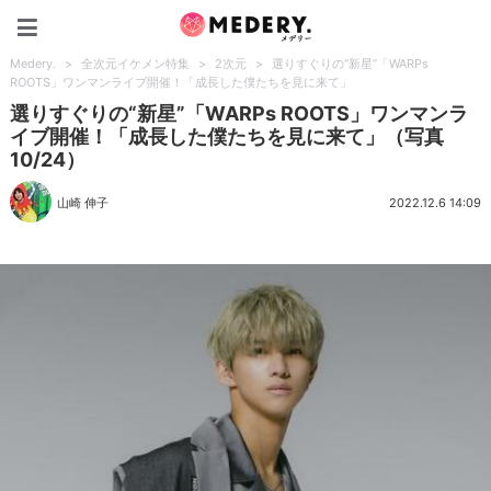
Medery.
Medery.
>
全次元イケメン特集
>
2次元
>
選りすぐりの“新星”「WARPs
ROOTS」ワンマンライブ開催！「成長した僕たちを見に来て」
選りすぐりの“新星”「WARPs ROOTS」ワンマンラ
イブ開催！「成長した僕たちを見に来て」（写真
10/24）
山崎 伸子
2022.12.6 14:09