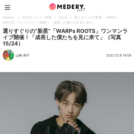
Medery.
Medery.
>
全次元イケメン特集
>
2次元
>
選りすぐりの“新星”「WARPs
ROOTS」ワンマンライブ開催！「成長した僕たちを見に来て」
選りすぐりの“新星”「WARPs ROOTS」ワンマンラ
イブ開催！「成長した僕たちを見に来て」（写真
15/24）
山崎 伸子
2022.12.6 14:09