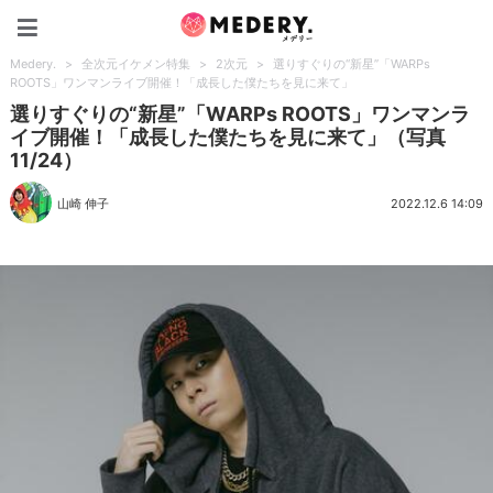
Medery.
Medery.
>
全次元イケメン特集
>
2次元
>
選りすぐりの“新星”「WARPs
ROOTS」ワンマンライブ開催！「成長した僕たちを見に来て」
選りすぐりの“新星”「WARPs ROOTS」ワンマンラ
イブ開催！「成長した僕たちを見に来て」（写真
11/24）
山崎 伸子
2022.12.6 14:09