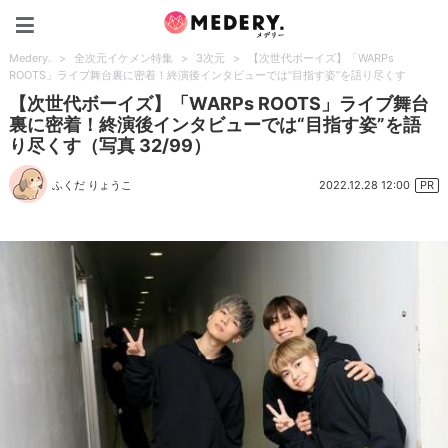
Medery.
Medery.
>
全次元イケメン特集
>
3次元
>
【次世代ボーイズ】「WARPs
ROOTS」ライブ舞台裏に密着！終演後インタビューでは“目指す姿”を語り尽くす
【次世代ボーイズ】「WARPs ROOTS」ライブ舞台
裏に密着！終演後インタビューでは“目指す姿”を語
り尽くす（写真 32/99）
2022.12.28 12:00
ふくだ りょうこ
PR