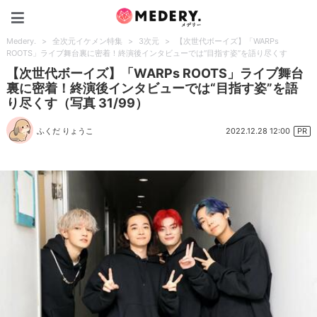
Medery.
Medery.
>
全次元イケメン特集
>
3次元
>
【次世代ボーイズ】「WARPs
ROOTS」ライブ舞台裏に密着！終演後インタビューでは“目指す姿”を語り尽くす
【次世代ボーイズ】「WARPs ROOTS」ライブ舞台
裏に密着！終演後インタビューでは“目指す姿”を語
り尽くす（写真 31/99）
2022.12.28 12:00
ふくだ りょうこ
PR