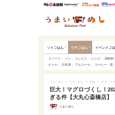
ウレぴあ総研
ハピママ*
ウレぴあ
うま
ソトごはん
ウチごはん
イベントご
スイーツ
パン
コンビニ
レシピ
調味料
ビール
日本酒
アルコール
コーヒー・茶
>
>
>
うまいめし
ウチごはん
和食
巨大！マグ
巨大！マグロづくし！20
ぎる件【大丸心斎橋店】（写
うまいめし