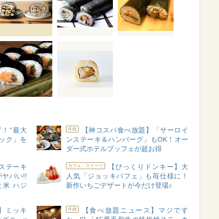
！“最大
【神コスパ食べ放題】「サーロイ
牛肉
パック」を
ンステーキ＆ハンバーグ」もOK！オー
ダー式ホテルブッフェが超お得
ステーキ
【びっくりドンキー】大
カフェ・スイーツ
ヤバい!!
人気「ジョッキパフェ」も苺仕様に！
と⽶ ハジ
新作いちごデザートが今だけ登場♪
】ミッキ
【食べ放題ニュース】マジです
牛肉