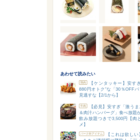
あわせて読みたい
【ケンタッキー】安すぎ
鶏肉
880円オトク”な「30％OFF
見逃すな【2/1から】
【必見】安すぎ「激うま
牛肉
＆肉汁ハンバーグ」⾷べ放題が
飲み放題つきで3,500円【⾁
メ】
【これは欲しい
パーク外アイテム