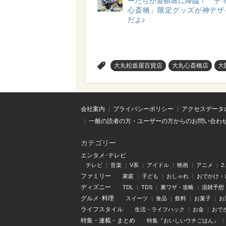
ーたちが道頓堀に降臨！「ディ
心斎橋」限定グッズが神デザ
だよ♪
>
大丸松坂屋百貨店
大丸心斎橋店
大
会社案内
プライバシーポリシー
アクセスデータ
一般の読者の方・ユーザーの方からのお問い合わ
カテゴリー
エンタメ･テレビ
テレビ
音楽
V系
アイドル
映画
アニメ
2
ファミリー
家庭
子ども
おしゃれ
おでかけ・
ディズニー
TDL
TDS
裏ワザ・攻略
混雑予想
グルメ･料理
スイーツ
食品
飲料
お菓子
お
ライフスタイル
生活・ライフハック
お金
おで
特集
・
連載
・
まとめ
特集『おいしいウチごはん』