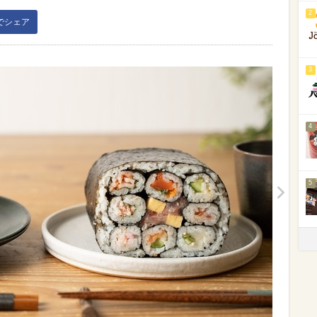
2
kでシェア
3
4
5