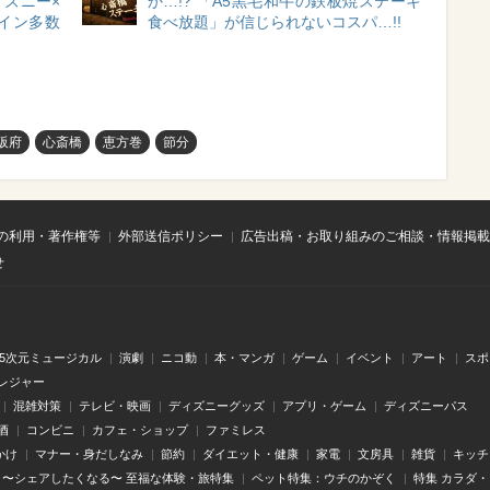
ズニー×
か…!? 「A5黒毛和牛の鉄板焼ステーキ
イン多数
食べ放題」が信じられないコスパ…!!
阪府
心斎橋
恵方巻
節分
の利用・著作権等
外部送信ポリシー
広告出稿・お取り組みのご相談・情報掲載
せ
.5次元ミュージカル
演劇
ニコ動
本・マンガ
ゲーム
イベント
アート
スポ
レジャー
混雑対策
テレビ・映画
ディズニーグッズ
アプリ・ゲーム
ディズニーパス
酒
コンビニ
カフェ・ショップ
ファミレス
かけ
マナー・身だしなみ
節約
ダイエット・健康
家電
文房具
雑貨
キッチ
〜シェアしたくなる〜 至福な体験・旅特集
ペット特集：ウチのかぞく
特集 カラダ