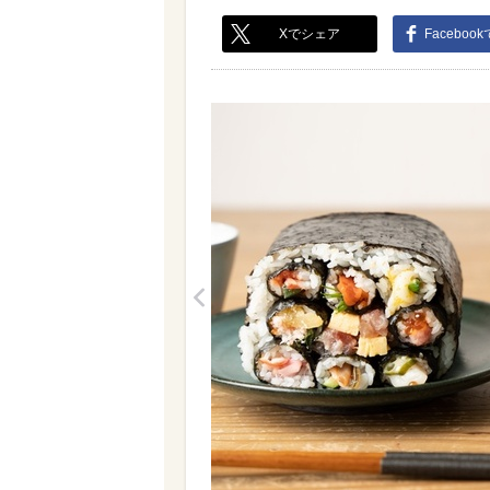
Xでシェア
Faceboo
<