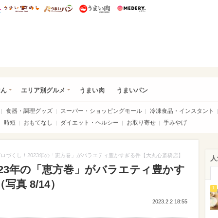
総研 ディズニー特集
mimot.
うまいめし
うまいパン
うまい肉
Medery.
いめし
はん
エリア別グルメ
うまい肉
うまいパン
食器・調理グッズ
スーパー・ショッピングモール
冷凍食品・インスタント
時短
おもてなし
ダイエット・ヘルシー
お取り寄せ
手みやげ
ロづくし！2023年の「恵方巻」がバラエティ豊かすぎる件【大丸心斎橋店】
人
23年の「恵方巻」がバラエティ豊かす
真 8/14）
1
2023.2.2 18:55