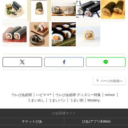
ページの先頭へ
ウレぴあ総研
|
ハピママ*
|
ウレぴあ総研 ディズニー特集
|
mimot.
|
うまいめし
|
うまいパン
|
うまい肉
|
Medery.
ぴあ関連サイト
チケットぴあ
ぴあ(アプリ&Web)