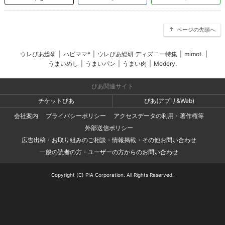
ページの先頭へ
ウレぴあ総研
|
ハピママ*
|
ウレぴあ総研 ディズニー特集
|
mimot.
|
うまいめし
|
うまいパン
|
うまい肉
|
Medery.
ぴあ関連サイト
チケットぴあ
ぴあ(アプリ&Web)
会社案内
プライバシーポリシー
アクセスデータの利用・著作権等
外部送信ポリシー
広告出稿・お取り組みのご相談・情報掲載・その他お問い合わせ
一般の読者の方・ユーザーの方からのお問い合わせ
Copyright (C) PIA Corporation. All Rights Reserved.