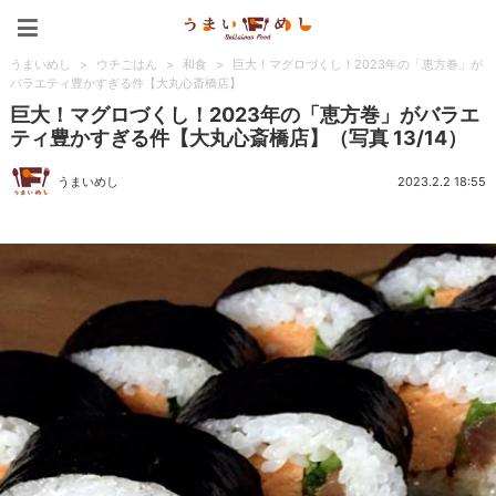
うまいめし
うまいめし
>
ウチごはん
>
和食
>
巨大！マグロづくし！2023年の「恵方巻」が
バラエティ豊かすぎる件【大丸心斎橋店】
巨大！マグロづくし！2023年の「恵方巻」がバラエ
ティ豊かすぎる件【大丸心斎橋店】（写真 13/14）
うまいめし
2023.2.2 18:55