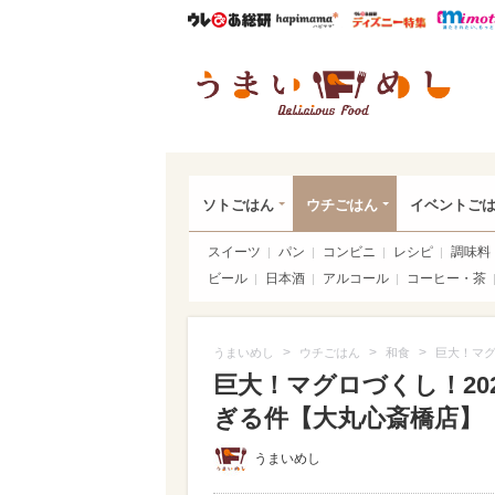
ウレぴあ総研
ハピママ*
ウレぴあ
うま
ソトごはん
ウチごはん
イベントご
スイーツ
パン
コンビニ
レシピ
調味料
ビール
日本酒
アルコール
コーヒー・茶
>
>
>
うまいめし
ウチごはん
和食
巨大！マグ
巨大！マグロづくし！20
ぎる件【大丸心斎橋店】（写
うまいめし