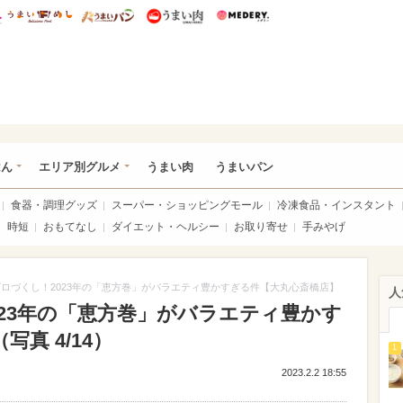
総研 ディズニー特集
mimot.
うまいめし
うまいパン
うまい肉
Medery.
いめし
はん
エリア別グルメ
うまい肉
うまいパン
食器・調理グッズ
スーパー・ショッピングモール
冷凍食品・インスタント
時短
おもてなし
ダイエット・ヘルシー
お取り寄せ
手みやげ
ロづくし！2023年の「恵方巻」がバラエティ豊かすぎる件【大丸心斎橋店】
人
23年の「恵方巻」がバラエティ豊かす
真 4/14）
1
2023.2.2 18:55