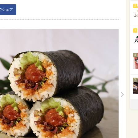
2
kでシェア
3
4
5