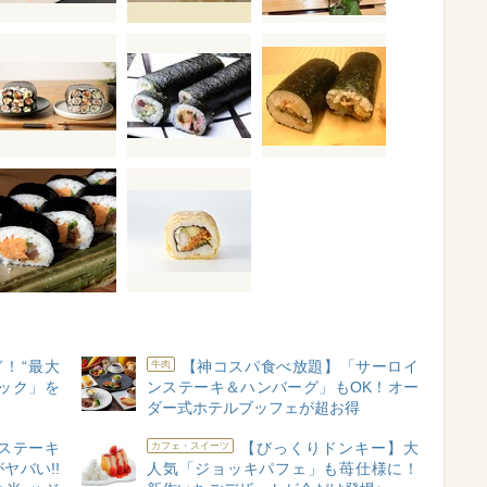
！“最大
【神コスパ食べ放題】「サーロイ
牛肉
パック」を
ンステーキ＆ハンバーグ」もOK！オー
ダー式ホテルブッフェが超お得
ステーキ
【びっくりドンキー】大
カフェ・スイーツ
ヤバい!!
人気「ジョッキパフェ」も苺仕様に！