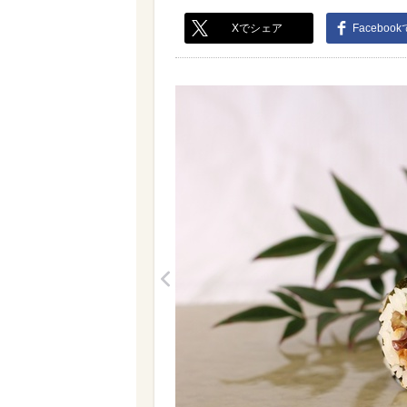
Xでシェア
Faceboo
<