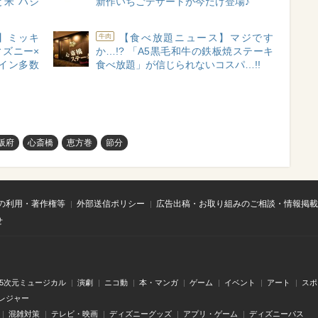
と⽶ ハジ
新作いちごデザートが今だけ登場♪
】ミッキ
【食べ放題ニュース】マジです
牛肉
ズニー×
か…!? 「A5黒毛和牛の鉄板焼ステーキ
イン多数
食べ放題」が信じられないコスパ…!!
阪府
心斎橋
恵方巻
節分
の利用・著作権等
外部送信ポリシー
広告出稿・お取り組みのご相談・情報掲載
せ
.5次元ミュージカル
演劇
ニコ動
本・マンガ
ゲーム
イベント
アート
スポ
レジャー
混雑対策
テレビ・映画
ディズニーグッズ
アプリ・ゲーム
ディズニーパス