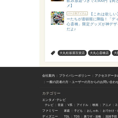
飲み放題つきで3,500円【⾁
メ】
【これは欲しい
パーク外アイテム
ーたちが道頓堀に降臨！「ディ
心斎橋」限定グッズが神デザ
だよ♪
>
大丸松坂屋百貨店
大丸心斎橋店
大
会社案内
プライバシーポリシー
アクセスデータ
一般の読者の方・ユーザーの方からのお問い合わ
カテゴリー
エンタメ･テレビ
テレビ
音楽
V系
アイドル
映画
アニメ
2
ファミリー
家庭
子ども
おしゃれ
おでかけ・
ディズニー
TDL
TDS
裏ワザ・攻略
混雑予想