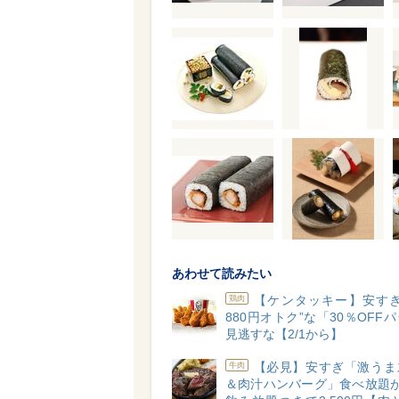
あわせて読みたい
【ケンタッキー】安すぎ
鶏肉
880円オトク”な「30％OFF
見逃すな【2/1から】
【必見】安すぎ「激うま
牛肉
＆肉汁ハンバーグ」⾷べ放題が