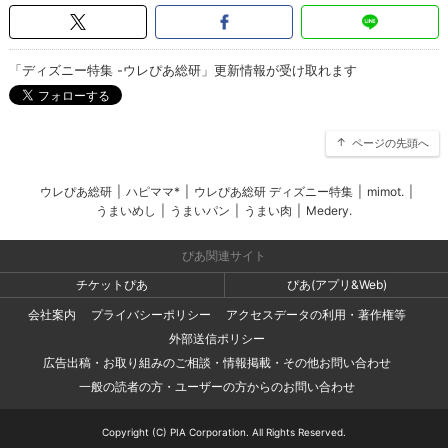
「ディズニー特集 -ウレぴあ総研」更新情報が受け取れます
ページの先頭へ
ウレぴあ総研
|
ハピママ*
|
ウレぴあ総研 ディズニー特集
|
mimot.
|
うまいめし
|
うまいパン
|
うまい肉
|
Medery.
ぴあ関連サイト
チケットぴあ
ぴあ(アプリ&Web)
会社案内
プライバシーポリシー
アクセスデータの利用・著作権等
外部送信ポリシー
広告出稿・お取り組みのご相談・情報掲載・その他お問い合わせ
一般の読者の方・ユーザーの方からのお問い合わせ
Copyright (C) PIA Corporation. All Rights Reserved.