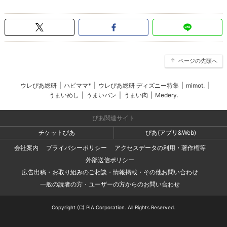
ページの先頭へ
ウレぴあ総研
|
ハピママ*
|
ウレぴあ総研 ディズニー特集
|
mimot.
|
うまいめし
|
うまいパン
|
うまい肉
|
Medery.
ぴあ関連サイト
チケットぴあ
ぴあ(アプリ&Web)
会社案内
プライバシーポリシー
アクセスデータの利用・著作権等
外部送信ポリシー
広告出稿・お取り組みのご相談・情報掲載・その他お問い合わせ
一般の読者の方・ユーザーの方からのお問い合わせ
Copyright (C) PIA Corporation. All Rights Reserved.