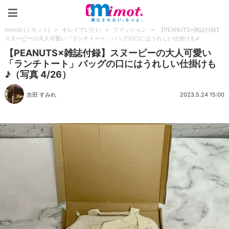
mimot.(ミモット)
mimot.(ミモット)
>
キレイでいたい
>
ファッション
>
【PEANUTS×雑誌付録】
スヌーピーの大人可愛い「ランチトート」バッグの口にはうれしい仕掛けも♪
【PEANUTS×雑誌付録】スヌーピーの大人可愛い
「ランチトート」バッグの口にはうれしい仕掛けも
♪（写真 4/26）
吉田 すみれ
2023.5.24 15:00