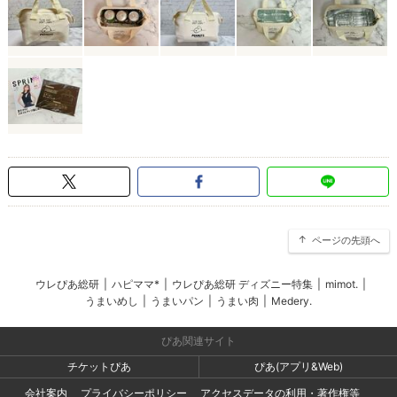
ページの先頭へ
ウレぴあ総研
|
ハピママ*
|
ウレぴあ総研 ディズニー特集
|
mimot.
|
うまいめし
|
うまいパン
|
うまい肉
|
Medery.
ぴあ関連サイト
チケットぴあ
ぴあ(アプリ&Web)
会社案内
プライバシーポリシー
アクセスデータの利用・著作権等