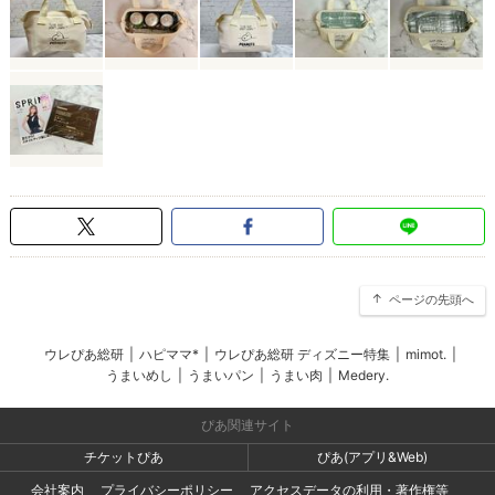
ページの先頭へ
ウレぴあ総研
|
ハピママ*
|
ウレぴあ総研 ディズニー特集
|
mimot.
|
うまいめし
|
うまいパン
|
うまい肉
|
Medery.
ぴあ関連サイト
チケットぴあ
ぴあ(アプリ&Web)
会社案内
プライバシーポリシー
アクセスデータの利用・著作権等