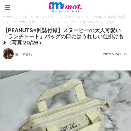
mimot.(ミモット)
mimot.(ミモット)
>
キレイでいたい
>
ファッション
>
【PEANUTS×雑誌付録】
スヌーピーの大人可愛い「ランチトート」バッグの口にはうれしい仕掛けも♪
【PEANUTS×雑誌付録】スヌーピーの大人可愛い
「ランチトート」バッグの口にはうれしい仕掛けも
♪（写真 20/26）
吉田 すみれ
2023.5.24 15:00